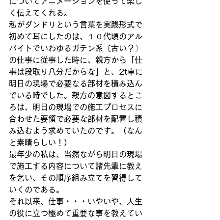
についてアニメーションを使って楽し
く伝えてくれる。
私がダンドリという言葉を実践形式で
初めて耳にしたのは、１０代頃のアル
バイトでいわゆるガテン系〔古い？〕
の仕事に従事した時に、親方から「仕
事は段取り八分だからな」と、2t車に
明日の現場で必要なる部材を積み込ん
でいる時でした。親方の意図するとこ
ろは、明日の現場での施工プロセスに
合わせた要領で必要な部材を配置し積
み込むよう求めていたのです。（なん
と素晴らしい！）
最年少の私は、当然ながら明日の現場
で施工する内容について諸先輩に教え
を乞い、その順序組み立てを習得して
いくのである。
それ以来、仕事・・・いやいや、人生
の役に立つ極めて重要な事を教えてい