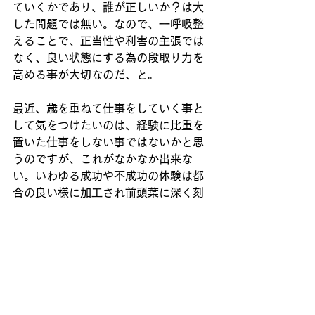
ていくかであり、誰が正しいか？は大
した問題では無い。なので、一呼吸整
えることで、正当性や利害の主張では
なく、良い状態にする為の段取り力を
高める事が大切なのだ、と。
最近、歳を重ねて仕事をしていく事と
して気をつけたいのは、経験に比重を
置いた仕事をしない事ではないかと思
うのですが、これがなかなか出来な
い。いわゆる成功や不成功の体験は都
合の良い様に加工され前頭葉に深く刻
み込まれ（様な気がする）、仕事や人
への関わりに悪影響を及ぼす事が多い
様に感じる。〔周りにもそういう方が
増えている〕
人間、一番難しいのは、自らの愚かさ
と向き合うことでありますから、少し
でも前頭葉が悪さをしないように、こ