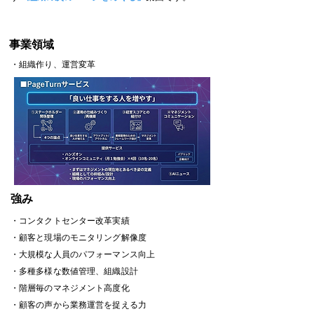
​事業領域
・
組織作り、運営変革
​強み
・コンタクトセンター改革実績
・顧客と現場のモニタリング解像度
・大規模な人員のパフォーマンス向上
・多種多様な数値管理、組織設計
・階層毎のマネジメント高度化
・顧客の声から業務運営を捉える力